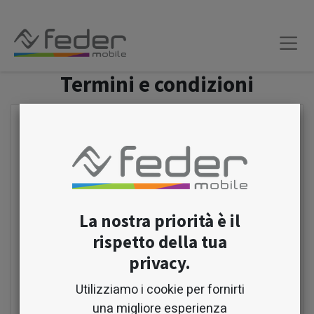
Termini e condizioni
La clausola
Proprietà intelletuale
informa
gli utenti che il contenuto, il logo e gli altri
media visivi che hai creato sono di tua
proprietà e sono protetti dalle leggi sul
diritto d'autore.
La nostra priorità è il
Una clausola
Risoluzione
indica che gli
rispetto della tua
account degli utenti sul tuo sito web e le
app mobili o l'accesso degli utenti al tuo
privacy.
sito web e alle app mobili (se gli utenti non
Utilizziamo i cookie per fornirti
possono avere un account) possono
una migliore esperienza